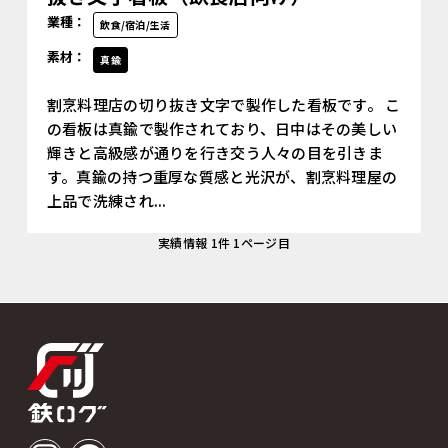
業種：
飲食/宿泊/生活
素材：
真鍮
割烹料理店の切り抜き文字で製作した看板です。 こ
の看板は真鍮で製作されており、日中はその美しい
輝きと高級感が通りを行き交う人々の目を引きま
す。真鍮の持つ重厚な質感と光沢が、割烹料理屋の
上品で洗練され...
実績情報 1件 1ページ目